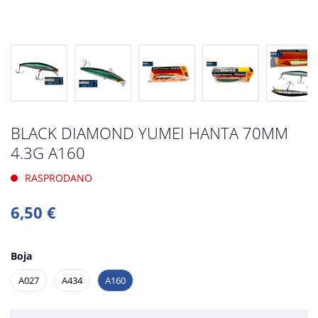
BLACK DIAMOND YUMEI HANTA 70MM
4.3G A160
RASPRODANO
6,50 €
Boja
A027
A434
A160