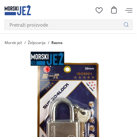
Morski jež
Željezarija
Razno