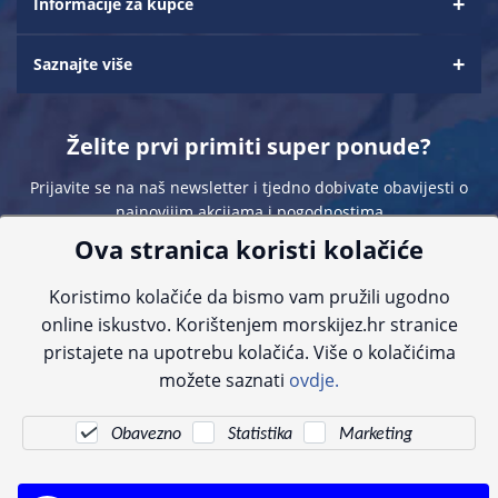
Informacije za kupce
Saznajte više
Želite prvi primiti super ponude?
Prijavite se na naš newsletter i tjedno dobivate obavijesti o
najnovijim akcijama i pogodnostima
Ova stranica koristi kolačiće
Koristimo kolačiće da bismo vam pružili ugodno
online iskustvo. Korištenjem morskijez.hr stranice
pristajete na upotrebu kolačića. Više o kolačićima
Sve navedene cijene sadrže PDV. Pokušavamo osigurati što preciznije
možete saznati
ovdje.
informacije, ali zbog tehnoloških ograničenja ne možemo garantirati potpunu
točnost slika, opisa ili dostupnosti proizvoda. Za najažurnije informacije
kontaktirajte nas putem telefona:
+385 23 231 761
ili e-maila:
info@morskijez.hr
.
Obavezno
Statistika
Marketing
© Morski jež 2022