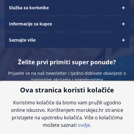
Služba za korisnike
Informacije za kupce
Saznajte više
Želite prvi primiti super ponude?
Prijavite se na naš newsletter i tjedno dobivate obavijesti o
najnovijim akcijama i pogodnostima
Ova stranica koristi kolačiće
Koristimo kolačiće da bismo vam pružili ugodno
online iskustvo. Korištenjem morskijez.hr stranice
pristajete na upotrebu kolačića. Više o kolačićima
Sve navedene cijene sadrže PDV. Pokušavamo osigurati što preciznije
možete saznati
ovdje.
informacije, ali zbog tehnoloških ograničenja ne možemo garantirati potpunu
točnost slika, opisa ili dostupnosti proizvoda. Za najažurnije informacije