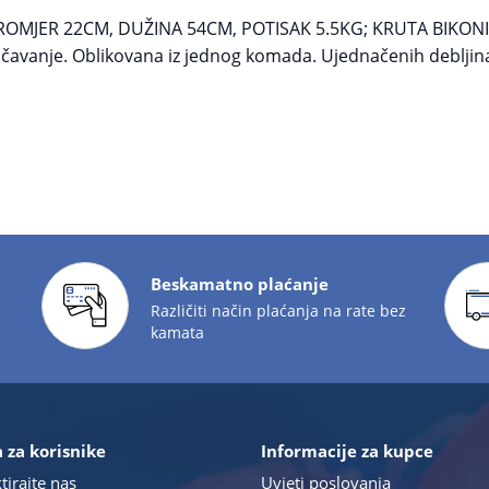
MJER 22CM, DUŽINA 54CM, POTISAK 5.5KG; KRUTA BIKONIČN
načavanje. Oblikovana iz jednog komada. Ujednačenih debljina 
Beskamatno plaćanje
Različiti način plaćanja na rate bez
kamata
 za korisnike
Informacije za kupce
tirajte nas
Uvjeti poslovanja