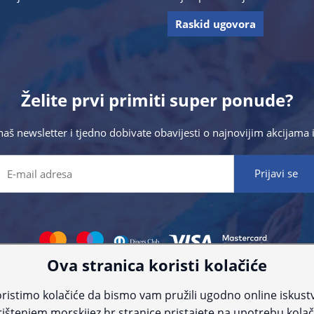
Raskid ugovora
Želite prvi primiti super ponude?
 naš newsletter i tjedno dobivate obavijesti o najnovijim akcijam
Ova stranica koristi kolačiće
 što preciznije informacije, ali zbog tehnoloških ograničenja ne možemo gar
nije informacije kontaktirajte nas putem telefona:
+385 23 231 761
ili e-maila
ristimo kolačiće da bismo vam pružili ugodno online iskust
ištenjem morskijez.hr stranice pristajete na upotrebu kolač