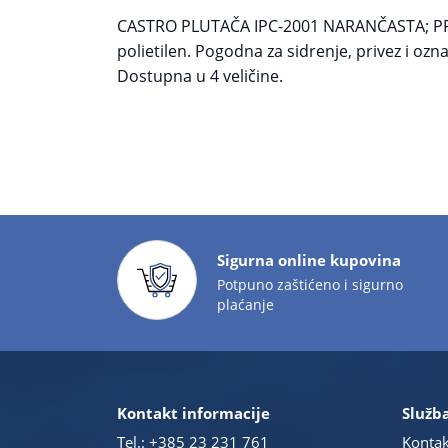
CASTRO PLUTAČA IPC-2001 NARANČASTA; PRO
polietilen. Pogodna za sidrenje, privez i oz
Dostupna u 4 veličine.
Sigurna online kupovina
Potpuno zaštićeno i sigurno
plaćanje
Kontakt informacije
Služba
Tel.:
+385 23 231 761
Kontak