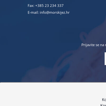
Fax: +385 23 234 337
E-mail:
info@morskijez.hr
Prijavite se na
Sve navedene cijene sadrže PDV. Pokušavamo osigurati
proizvoda. Za najažur
Ko
Kor