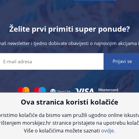
Želite prvi primiti super ponude?
 naš newsletter i tjedno dobivate obavijesti o najnovijim akcijam
Ova stranica koristi kolačiće
 što preciznije informacije, ali zbog tehnoloških ograničenja ne možemo gar
nije informacije kontaktirajte nas putem telefona:
+385 23 231 761
ili e-maila
ristimo kolačiće da bismo vam pružili ugodno online iskust
ištenjem morskijez.hr stranice pristajete na upotrebu kolač
© Morski jež 2022
Više o kolačićima možete saznati
ovdje.