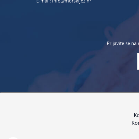
E-mail:
info@morskijez.hr
Prijavite se na
Sve navedene cijene sadrže PDV. Pokušavamo osigurati
proizvoda. Za najažur
Ko
Kor