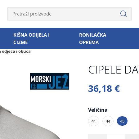
KIŠNA ODIJELA I
RONILAČKA
ČIZME
OPREMA
a odjeća i obuća
CIPELE DA
36,18 €
Veličina
41
44
45