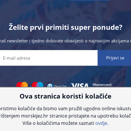
Želite prvi primiti super ponude?
 naš newsletter i tjedno dobivate obavijesti o najnovijim akcijam
Ova stranica koristi kolačiće
 što preciznije informacije, ali zbog tehnoloških ograničenja ne možemo gar
nije informacije kontaktirajte nas putem telefona:
+385 23 231 761
ili e-maila
ristimo kolačiće da bismo vam pružili ugodno online iskust
ištenjem morskijez.hr stranice pristajete na upotrebu kolač
© Morski jež 2022
Više o kolačićima možete saznati
ovdje.