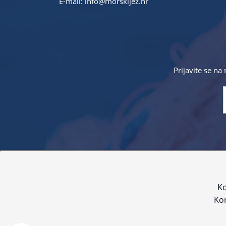
E-mail:
info@morskijez.hr
Prijavite se na
Sve navedene cijene sadrže PDV. Pokušavamo osigurati
proizvoda. Za najažur
Ko
Kor