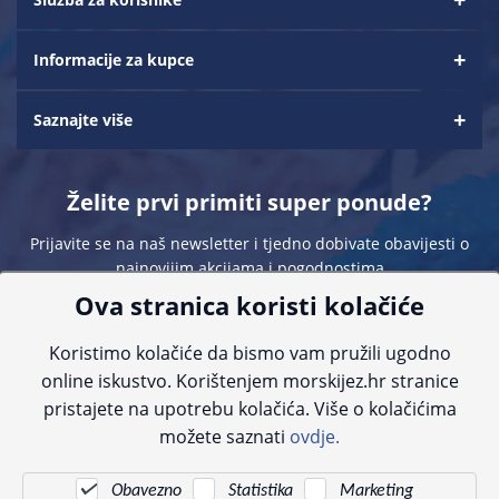
Informacije za kupce
Saznajte više
Želite prvi primiti super ponude?
Prijavite se na naš newsletter i tjedno dobivate obavijesti o
najnovijim akcijama i pogodnostima
Ova stranica koristi kolačiće
Koristimo kolačiće da bismo vam pružili ugodno
online iskustvo. Korištenjem morskijez.hr stranice
pristajete na upotrebu kolačića. Više o kolačićima
Sve navedene cijene sadrže PDV. Pokušavamo osigurati što preciznije
možete saznati
ovdje.
informacije, ali zbog tehnoloških ograničenja ne možemo garantirati potpunu
točnost slika, opisa ili dostupnosti proizvoda. Za najažurnije informacije
kontaktirajte nas putem telefona:
+385 23 231 761
ili e-maila:
info@morskijez.hr
.
Obavezno
Statistika
Marketing