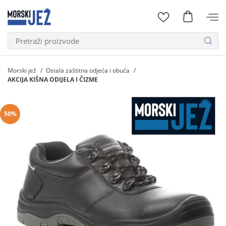
Morski jež
Ostala zaštitna odjeća i obuća
AKCIJA KIŠNA ODIJELA I ČIZME
50%