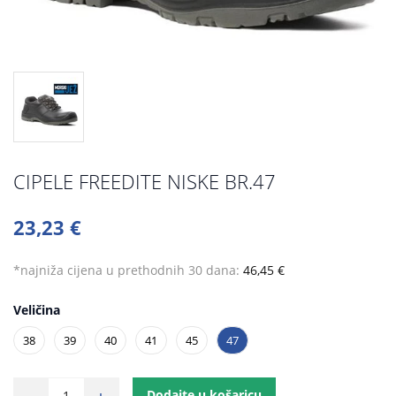
CIPELE FREEDITE NISKE BR.47
23,23 €
*najniža cijena u prethodnih 30 dana:
46,45 €
Veličina
38
39
40
41
45
47
Dodajte u košaricu