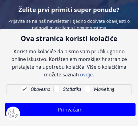
Želite prvi primiti super ponude?
Prijavite se na naš newsletter i tjedno dobivate obavijesti o
najnovijim akcijama i pogodnostima
Ova stranica koristi kolačiće
Koristimo kolačiće da bismo vam pružili ugodno
online iskustvo. Korištenjem morskijez.hr stranice
pristajete na upotrebu kolačića. Više o kolačićima
Sve navedene cijene sadrže PDV. Pokušavamo osigurati što preciznije
možete saznati
ovdje.
informacije, ali zbog tehnoloških ograničenja ne možemo garantirati potpunu
točnost slika, opisa ili dostupnosti proizvoda. Za najažurnije informacije
kontaktirajte nas putem telefona:
+385 23 231 761
ili e-maila:
info@morskijez.hr
.
Obavezno
Statistika
Marketing
© Morski jež 2022
Prihvaćam
Pogledani proizvodi