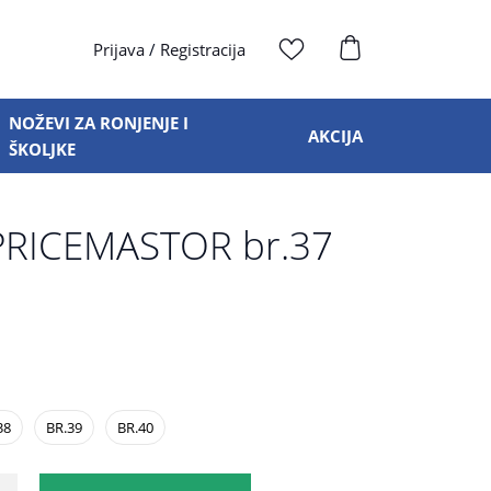
Prijava
/
Registracija
NOŽEVI ZA RONJENJE I
AKCIJA
ŠKOLJKE
RICEMASTOR br.37
38
BR.39
BR.40