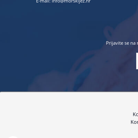
E-mail:
info@morskijez.hr
Prijavite se na
Sve navedene cijene sadrže PDV. Pokušavamo osigurati
proizvoda. Za najažur
Ko
Kor