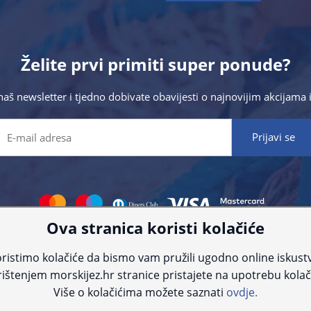
Želite prvi primiti super ponude?
 naš newsletter i tjedno dobivate obavijesti o najnovijim akcijam
Ova stranica koristi kolačiće
 što preciznije informacije, ali zbog tehnoloških ograničenja ne možemo gar
nije informacije kontaktirajte nas putem telefona:
+385 23 231 761
ili e-maila
ristimo kolačiće da bismo vam pružili ugodno online iskust
ištenjem morskijez.hr stranice pristajete na upotrebu kolač
© Morski jež 2022
Više o kolačićima možete saznati
ovdje.