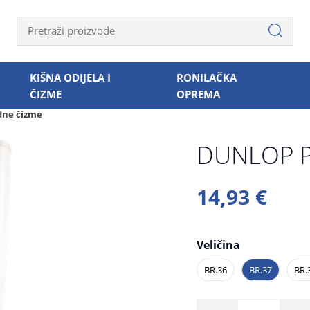
KIŠNA ODIJELA I
RONILAČKA
ČIZME
OPREMA
dne čizme
DUNLOP P
14,93 €
Veličina
BR.36
BR.37
BR.