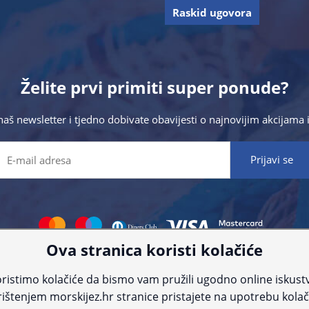
Raskid ugovora
Želite prvi primiti super ponude?
 naš newsletter i tjedno dobivate obavijesti o najnovijim akcijam
Ova stranica koristi kolačiće
 što preciznije informacije, ali zbog tehnoloških ograničenja ne možemo gar
nije informacije kontaktirajte nas putem telefona:
+385 23 231 761
ili e-maila
ristimo kolačiće da bismo vam pružili ugodno online iskust
ištenjem morskijez.hr stranice pristajete na upotrebu kolač
© Morski jež 2022