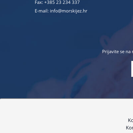
Fax: +385 23 234 337
E-mail:
info@morskijez.hr
Prijavite se na
Sve navedene cijene sadrže PDV. Pokušavamo osigurati
proizvoda. Za najažur
Ko
Kor