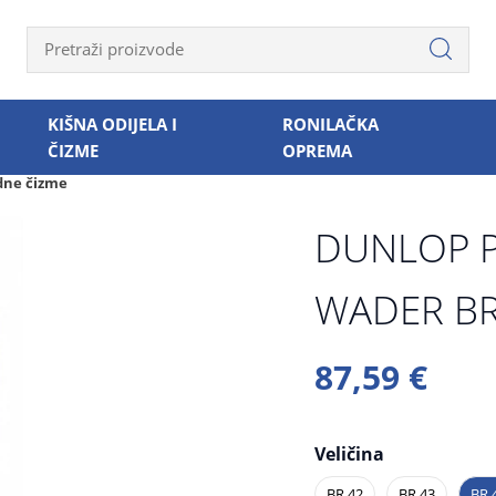
KIŠNA ODIJELA I
RONILAČKA
ČIZME
OPREMA
dne čizme
DUNLOP P
WADER BR
87,59 €
Veličina
BR.42
BR.43
BR.