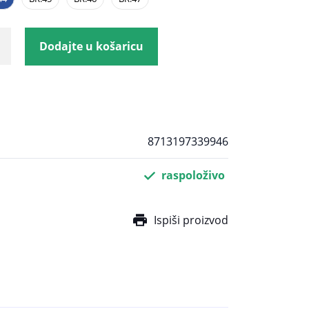
Dodajte u košaricu
8713197339946
raspoloživo
Ispiši proizvod