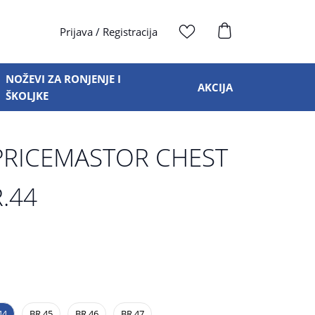
Prijava
/
Registracija
NOŽEVI ZA RONJENJE I
AKCIJA
ŠKOLJKE
RICEMASTOR CHEST
.44
44
BR.45
BR.46
BR.47