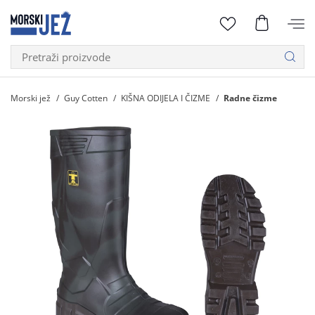
Morski jež
Guy Cotten
KIŠNA ODIJELA I ČIZME
Radne čizme