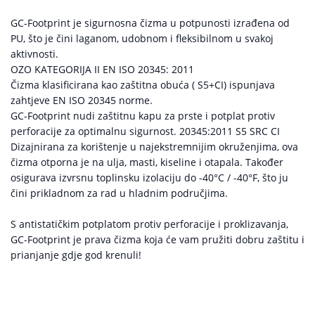
GC-Footprint je sigurnosna čizma u potpunosti izrađena od
PU, što je čini laganom, udobnom i fleksibilnom u svakoj
aktivnosti.
OZO KATEGORIJA II EN ISO 20345: 2011
Čizma klasificirana kao zaštitna obuća ( S5+CI) ispunjava
zahtjeve EN ISO 20345 norme.
GC-Footprint nudi zaštitnu kapu za prste i potplat protiv
perforacije za optimalnu sigurnost. 20345:2011 S5 SRC CI
Dizajnirana za korištenje u najekstremnijim okruženjima, ova
čizma otporna je na ulja, masti, kiseline i otapala. Također
osigurava izvrsnu toplinsku izolaciju do -40°C / -40°F, što ju
čini prikladnom za rad u hladnim područjima.
S antistatičkim potplatom protiv perforacije i proklizavanja,
GC-Footprint je prava čizma koja će vam pružiti dobru zaštitu i
prianjanje gdje god krenuli!