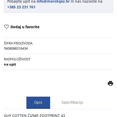
Pošaljite upit na
info@morskijez.hr
ili nas nazovite na
+385 23 231 761
Dodaj u favorite
ŠIFRA PROIZVODA
5608088318434
RASPOLOŽIVOST
na upit
Opis
Specifikacija
GUY COTTEN ČIZME FOOTPRINT 43