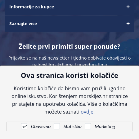
Informacije za kupce
Saznajte više
Želite prvi primiti super ponude?
Prijavite se na naš newsletter i tjedno dobivate obavijesti o
najnovijim akcijama i pogodnostima
Ova stranica koristi kolačiće
Koristimo kolačiće da bismo vam pružili ugodno
online iskustvo. Korištenjem morskijez.hr stranice
pristajete na upotrebu kolačića. Više o kolačićima
Sve navedene cijene sadrže PDV. Pokušavamo osigurati što preciznije
možete saznati
ovdje.
informacije, ali zbog tehnoloških ograničenja ne možemo garantirati potpunu
točnost slika, opisa ili dostupnosti proizvoda. Za najažurnije informacije
kontaktirajte nas putem telefona:
+385 23 231 761
ili e-maila:
info@morskijez.hr
.
Obavezno
Statistika
Marketing
© Morski jež 2022