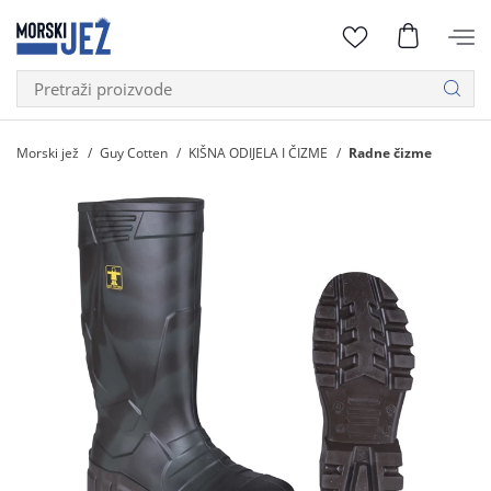
Morski jež
Guy Cotten
KIŠNA ODIJELA I ČIZME
Radne čizme