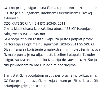
GC-Footprint je sigurnosna čizma u potpunosti izrađena od
PU, što je čini laganom, udobnom i fleksibilnom u svakoj
aktivnosti.
OZO KATEGORIJA II EN ISO 20345: 2011
Čizma klasificirana kao zaštitna obuća ( S5+CI) ispunjava
zahtjeve EN ISO 20345 norme.
GC-Footprint nudi zaštitnu kapu za prste i potplat protiv
perforacije za optimalnu sigurnost. 20345:2011 S5 SRC CI
Dizajnirana za korištenje u najekstremnijim okruženjima, ova
čizma otporna je na ulja, masti, kiseline i otapala. Također
osigurava izvrsnu toplinsku izolaciju do -40°C / -40°F, što ju
čini prikladnom za rad u hladnim područjima.
S antistatičkim potplatom protiv perforacije i proklizavanja,
GC-Footprint je prava čizma koja će vam pružiti dobru zaštitu i
prianjanje gdje god krenuli!