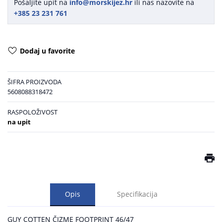
Pošaljite upit na
info@morskijez.hr
ili nas nazovite na
+385 23 231 761
Dodaj u favorite
ŠIFRA PROIZVODA
5608088318472
RASPOLOŽIVOST
na upit
Opis
Specifikacija
GUY COTTEN ČIZME FOOTPRINT 46/47