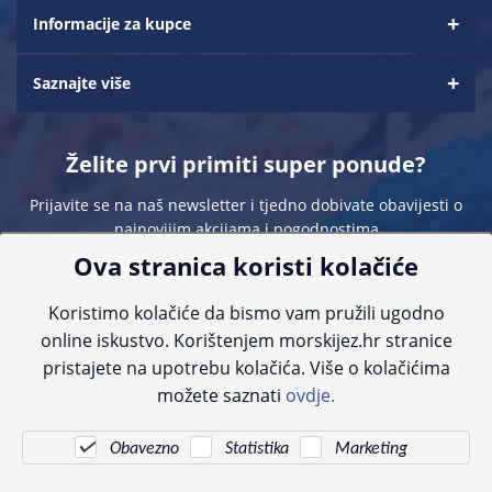
Informacije za kupce
Saznajte više
Želite prvi primiti super ponude?
Prijavite se na naš newsletter i tjedno dobivate obavijesti o
najnovijim akcijama i pogodnostima
Ova stranica koristi kolačiće
Koristimo kolačiće da bismo vam pružili ugodno
online iskustvo. Korištenjem morskijez.hr stranice
pristajete na upotrebu kolačića. Više o kolačićima
Sve navedene cijene sadrže PDV. Pokušavamo osigurati što preciznije
možete saznati
ovdje.
informacije, ali zbog tehnoloških ograničenja ne možemo garantirati potpunu
točnost slika, opisa ili dostupnosti proizvoda. Za najažurnije informacije
kontaktirajte nas putem telefona:
+385 23 231 761
ili e-maila:
info@morskijez.hr
.
Obavezno
Statistika
Marketing
© Morski jež 2022