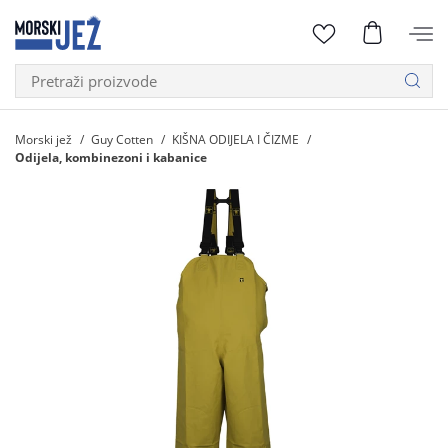
Morski jež
Guy Cotten
KIŠNA ODIJELA I ČIZME
Odijela, kombinezoni i kabanice