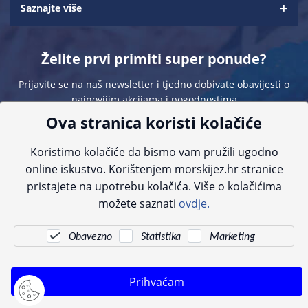
Saznajte više
Želite prvi primiti super ponude?
Prijavite se na naš newsletter i tjedno dobivate obavijesti o
najnovijim akcijama i pogodnostima
Ova stranica koristi kolačiće
Koristimo kolačiće da bismo vam pružili ugodno
online iskustvo. Korištenjem morskijez.hr stranice
pristajete na upotrebu kolačića. Više o kolačićima
Sve navedene cijene sadrže PDV. Pokušavamo osigurati što preciznije
možete saznati
ovdje.
informacije, ali zbog tehnoloških ograničenja ne možemo garantirati potpunu
točnost slika, opisa ili dostupnosti proizvoda. Za najažurnije informacije
kontaktirajte nas putem telefona:
+385 23 231 761
ili e-maila:
info@morskijez.hr
.
Obavezno
Statistika
Marketing
© Morski jež 2022
Prihvaćam
Pogledani proizvodi