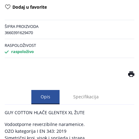
Dodaj u favorite
ŠIFRA PROIZVODA
3660391629470
RASPOLOŽIVOST
raspoloživo
Opis
Specifikacija
GUY COTTON HLAČE GLENTEX XL ŽUTE
Vodootporne reverzibilne naramenice.
OZO kategorija I EN 343: 2019
Simetrični kroj, visok i sprijeda i straga.