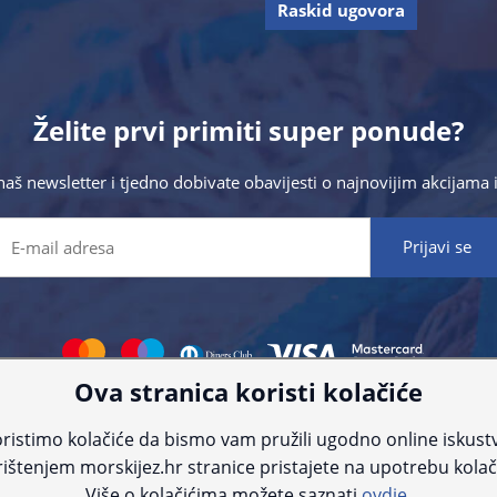
Raskid ugovora
Želite prvi primiti super ponude?
 naš newsletter i tjedno dobivate obavijesti o najnovijim akcijam
Ova stranica koristi kolačiće
 što preciznije informacije, ali zbog tehnoloških ograničenja ne možemo gar
nije informacije kontaktirajte nas putem telefona:
+385 23 231 761
ili e-maila
ristimo kolačiće da bismo vam pružili ugodno online iskust
ištenjem morskijez.hr stranice pristajete na upotrebu kolač
© Morski jež 2022
Više o kolačićima možete saznati
ovdje.