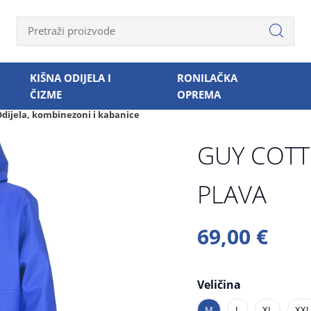
KIŠNA ODIJELA I
RONILAČKA
ČIZME
OPREMA
dijela, kombinezoni i kabanice
GUY COTT
PLAVA
69,00 €
Veličina
M
L
XL
XXL