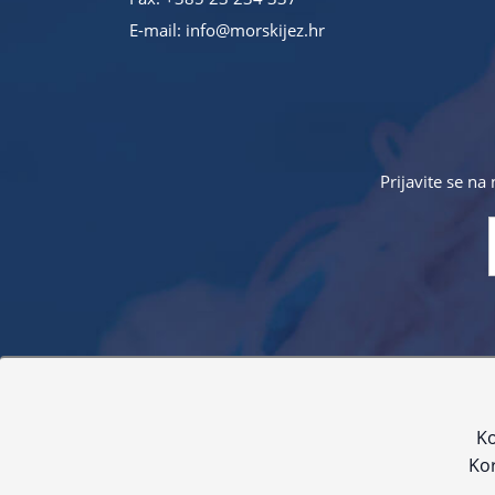
E-mail:
info@morskijez.hr
Prijavite se na
Sve navedene cijene sadrže PDV. Pokušavamo osigurati
proizvoda. Za najažur
Ko
Kor