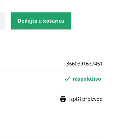
Dodajte u košaricu
3660391637451
raspoloživo
Ispiši proizvod