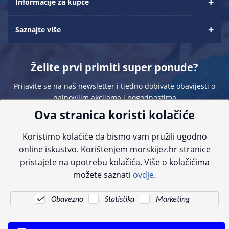
Informacije za kupce
Saznajte više
Želite prvi primiti super ponude?
Prijavite se na naš newsletter i tjedno dobivate obavijesti o
najnovijim akcijama i pogodnostima
Ova stranica koristi kolačiće
Koristimo kolačiće da bismo vam pružili ugodno
online iskustvo. Korištenjem morskijez.hr stranice
pristajete na upotrebu kolačića. Više o kolačićima
Sve navedene cijene sadrže PDV. Pokušavamo osigurati što preciznije
možete saznati
ovdje.
informacije, ali zbog tehnoloških ograničenja ne možemo garantirati potpunu
točnost slika, opisa ili dostupnosti proizvoda. Za najažurnije informacije
kontaktirajte nas putem telefona:
+385 23 231 761
ili e-maila:
info@morskijez.hr
.
Obavezno
Statistika
Marketing
© Morski jež 2022