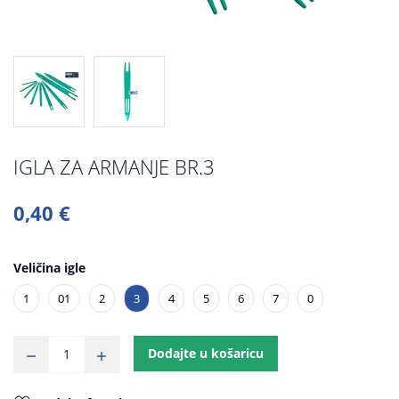
IGLA ZA ARMANJE BR.3
0,40 €
Veličina igle
1
01
2
3
4
5
6
7
0
Dodajte u košaricu