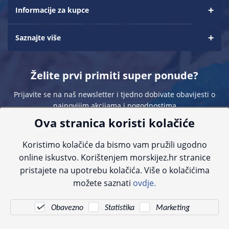
Informacije za kupce
Saznajte više
Želite prvi primiti super ponude?
Prijavite se na naš newsletter i tjedno dobivate obavijesti o
najnovijim akcijama i pogodnostima
Ova stranica koristi kolačiće
Koristimo kolačiće da bismo vam pružili ugodno
online iskustvo. Korištenjem morskijez.hr stranice
pristajete na upotrebu kolačića. Više o kolačićima
Sve navedene cijene sadrže PDV. Pokušavamo osigurati što preciznije
možete saznati
ovdje.
informacije, ali zbog tehnoloških ograničenja ne možemo garantirati potpunu
točnost slika, opisa ili dostupnosti proizvoda. Za najažurnije informacije
kontaktirajte nas putem telefona:
+385 23 231 761
ili e-maila:
info@morskijez.hr
.
Obavezno
Statistika
Marketing
© Morski jež 2022