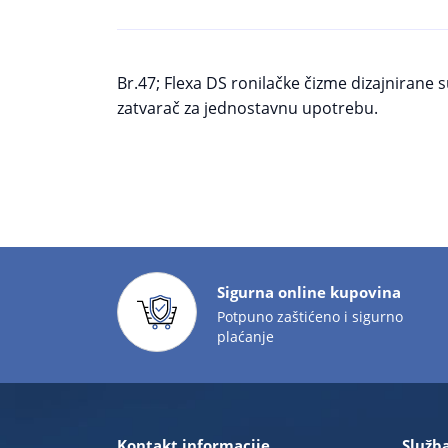
Br.47; Flexa DS ronilačke čizme dizajnirane
zatvarač za jednostavnu upotrebu.
Sigurna online kupovina
Potpuno zaštićeno i sigurno
plaćanje
Kontakt informacije
Služba