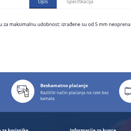
Opis
Specifikacija
 su za maksimalnu udobnost: izrađene su od 5 mm neoprena. 
Beskamatno plaćanje
Različiti način plaćanja na rate bez
kamata
 za korisnike
Informacije za kupce