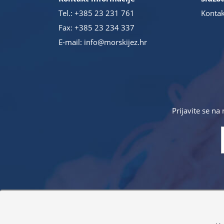
Tel.:
+385 23 231 761
Kontak
Fax: +385 23 234 337
E-mail:
info@morskijez.hr
Prijavite se na
Sve navedene cijene sadrže PDV. Pokušavamo osigurati
proizvoda. Za najažur