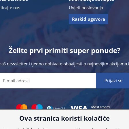
tirajte nas
Uvjeti poslovanja
Raskid ugovora
Želite prvi primiti super ponude?
 naš newsletter i tjedno dobivate obavijesti o najnovijim akcijam
Ova stranica koristi kolačiće
 što preciznije informacije, ali zbog tehnoloških ograničenja ne možemo gar
nije informacije kontaktirajte nas putem telefona:
+385 23 231 761
ili e-maila