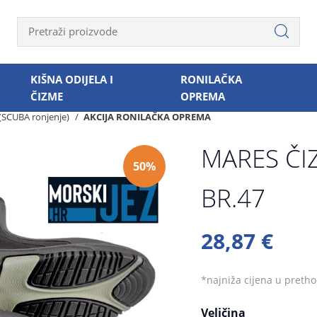
KIŠNA ODIJELA I
RONILAČKA
ČIZME
OPREMA
 (SCUBA ronjenje)
AKCIJA RONILAČKA OPREMA
MARES ČI
50%
BR.47
28,87 €
*najniža cijena u preth
Veličina