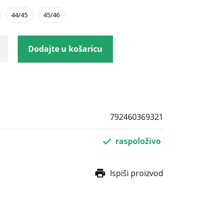
44/45
45/46
Dodajte u košaricu
792460369321
raspoloživo
Ispiši proizvod