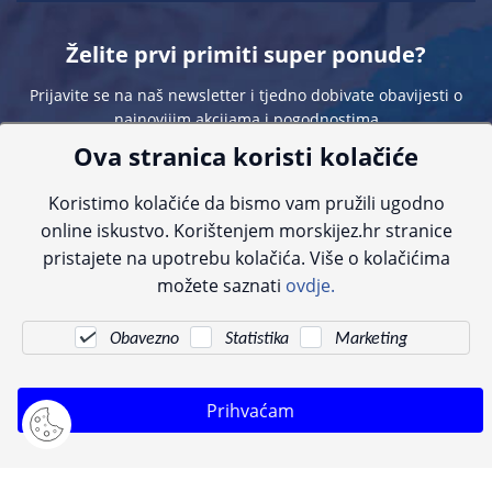
Želite prvi primiti super ponude?
Prijavite se na naš newsletter i tjedno dobivate obavijesti o
najnovijim akcijama i pogodnostima
Ova stranica koristi kolačiće
Koristimo kolačiće da bismo vam pružili ugodno
online iskustvo. Korištenjem morskijez.hr stranice
pristajete na upotrebu kolačića. Više o kolačićima
Sve navedene cijene sadrže PDV. Pokušavamo osigurati što preciznije
možete saznati
ovdje.
informacije, ali zbog tehnoloških ograničenja ne možemo garantirati potpunu
točnost slika, opisa ili dostupnosti proizvoda. Za najažurnije informacije
kontaktirajte nas putem telefona:
+385 23 231 761
ili e-maila:
info@morskijez.hr
.
Obavezno
Statistika
Marketing
© Morski jež 2022
Prihvaćam
Pogledani proizvodi