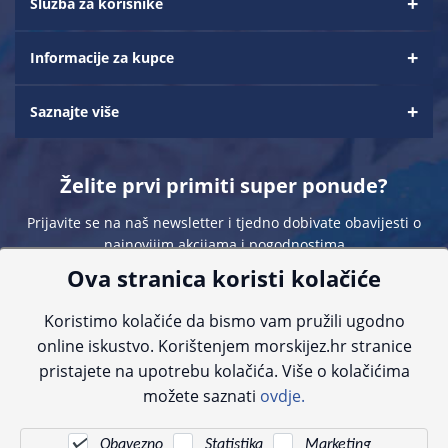
Služba za korisnike
Informacije za kupce
Saznajte više
Želite prvi primiti super ponude?
Prijavite se na naš newsletter i tjedno dobivate obavijesti o
najnovijim akcijama i pogodnostima
Ova stranica koristi kolačiće
Koristimo kolačiće da bismo vam pružili ugodno
online iskustvo. Korištenjem morskijez.hr stranice
pristajete na upotrebu kolačića. Više o kolačićima
Sve navedene cijene sadrže PDV. Pokušavamo osigurati što preciznije
možete saznati
ovdje.
informacije, ali zbog tehnoloških ograničenja ne možemo garantirati potpunu
točnost slika, opisa ili dostupnosti proizvoda. Za najažurnije informacije
kontaktirajte nas putem telefona:
+385 23 231 761
ili e-maila:
info@morskijez.hr
.
Obavezno
Statistika
Marketing