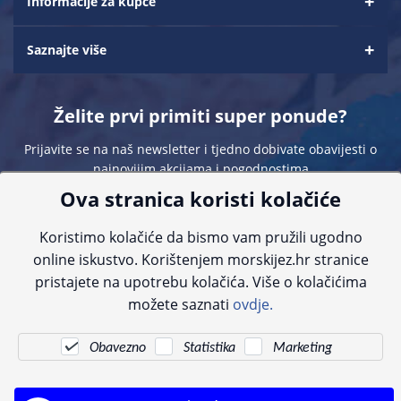
Informacije za kupce
Saznajte više
Želite prvi primiti super ponude?
Prijavite se na naš newsletter i tjedno dobivate obavijesti o
najnovijim akcijama i pogodnostima
Ova stranica koristi kolačiće
Koristimo kolačiće da bismo vam pružili ugodno
online iskustvo. Korištenjem morskijez.hr stranice
pristajete na upotrebu kolačića. Više o kolačićima
Sve navedene cijene sadrže PDV. Pokušavamo osigurati što preciznije
možete saznati
ovdje.
informacije, ali zbog tehnoloških ograničenja ne možemo garantirati potpunu
točnost slika, opisa ili dostupnosti proizvoda. Za najažurnije informacije
kontaktirajte nas putem telefona:
+385 23 231 761
ili e-maila:
info@morskijez.hr
.
Obavezno
Statistika
Marketing
© Morski jež 2022