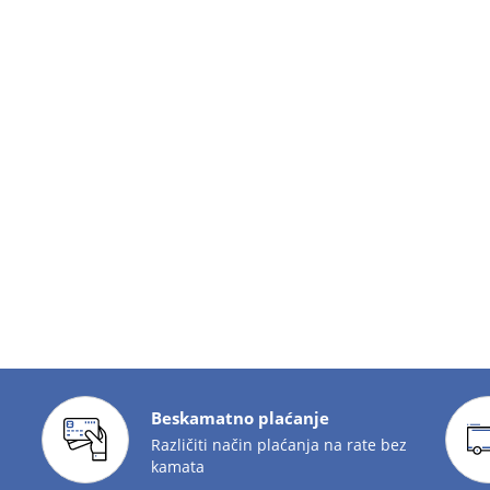
Beskamatno plaćanje
Različiti način plaćanja na rate bez
kamata