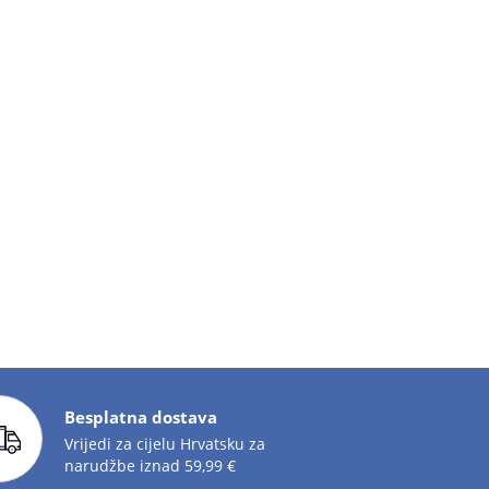
Besplatna dostava
Vrijedi za cijelu Hrvatsku za
narudžbe iznad 59,99 €