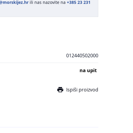
@morskijez.hr
ili nas nazovite na
+385 23 231
012440502000
na upit
Ispiši proizvod