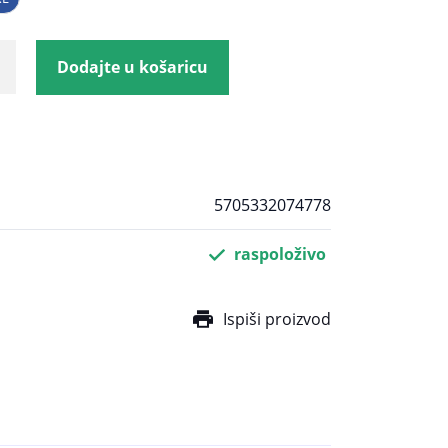
Dodajte u košaricu
5705332074778
raspoloživo
Ispiši proizvod