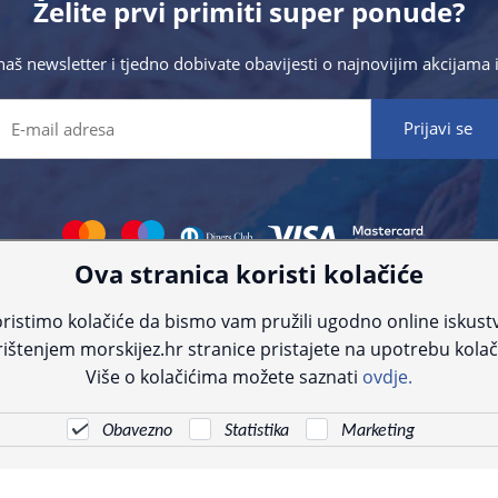
Želite prvi primiti super ponude?
 naš newsletter i tjedno dobivate obavijesti o najnovijim akcijam
Ova stranica koristi kolačiće
 što preciznije informacije, ali zbog tehnoloških ograničenja ne možemo gar
nije informacije kontaktirajte nas putem telefona:
+385 23 231 761
ili e-maila
ristimo kolačiće da bismo vam pružili ugodno online iskust
ištenjem morskijez.hr stranice pristajete na upotrebu kolač
© Morski jež 2022
Više o kolačićima možete saznati
ovdje.
Obavezno
Statistika
Marketing
Pogledani proizvodi