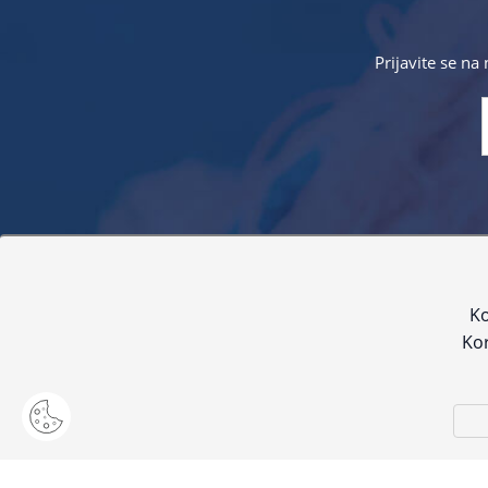
Prijavite se na
Sve navedene cijene sadrže PDV. Pokušavamo osigurati
proizvoda. Za najažur
Ko
Kor