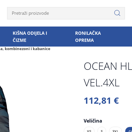
KIŠNA ODIJELA I
RONILAČKA
ČIZME
OPREMA
la, kombinezoni i kabanice
OCEAN HL
VEL.4XL
112,81 €
Veličina
XS
S
3XL
4