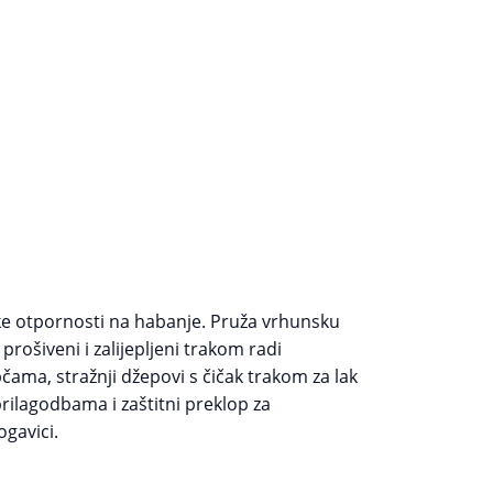
oke otpornosti na habanje. Pruža vrhunsku
rošiveni i zalijepljeni trakom radi
ama, stražnji džepovi s čičak trakom za lak
prilagodbama i zaštitni preklop za
gavici.