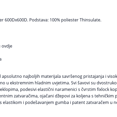
ster 600Dx600D. Podstava: 100% poliester Thinsulate.
u ovdje
a
d apsolutno najboljih materijala savršenog pristajanja i vis
rano u ekstremnim hladnim uvjetima. Svi šavovi su dvostruko p
lopima, podesivi elastični naramenici s čvrstim fixlock kopč
atentnim zatvaračima, ojačani džepovi za koljena s tehničkim 
 s elastikom i podešavanjem gumba i patent zatvaračem u no