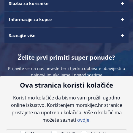
Služba za korisnike
Informacije za kupce
Saznajte više
Želite prvi primiti super ponude?
Prijavite se na naš newsletter i tjedno dobivate obavijesti o
najnovijim akcijama i pogodnostima
Ova stranica koristi kolačiće
Koristimo kolačiće da bismo vam pružili ugodno
online iskustvo. Korištenjem morskijez.hr stranice
pristajete na upotrebu kolačića. Više o kolačićima
Sve navedene cijene sadrže PDV. Pokušavamo osigurati što preciznije
možete saznati
ovdje.
informacije, ali zbog tehnoloških ograničenja ne možemo garantirati potpunu
točnost slika, opisa ili dostupnosti proizvoda. Za najažurnije informacije
kontaktirajte nas putem telefona:
+385 23 231 761
ili e-maila:
info@morskijez.hr
.