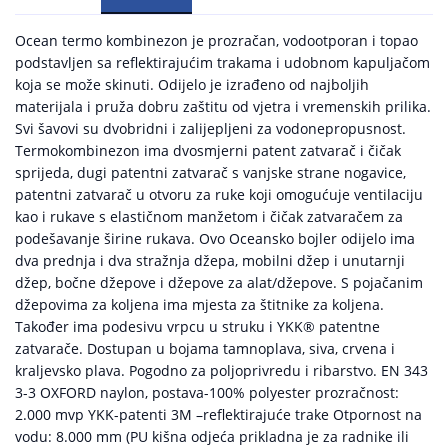
Ocean termo kombinezon je prozračan, vodootporan i topao
podstavljen sa reflektirajućim trakama i udobnom kapuljačom
koja se može skinuti. Odijelo je izrađeno od najboljih
materijala i pruža dobru zaštitu od vjetra i vremenskih prilika.
Svi šavovi su dvobridni i zalijepljeni za vodonepropusnost.
Termokombinezon ima dvosmjerni patent zatvarač i čičak
sprijeda, dugi patentni zatvarač s vanjske strane nogavice,
patentni zatvarač u otvoru za ruke koji omogućuje ventilaciju
kao i rukave s elastičnom manžetom i čičak zatvaračem za
podešavanje širine rukava. Ovo Oceansko bojler odijelo ima
dva prednja i dva stražnja džepa, mobilni džep i unutarnji
džep, bočne džepove i džepove za alat/džepove. S pojačanim
džepovima za koljena ima mjesta za štitnike za koljena.
Također ima podesivu vrpcu u struku i YKK® patentne
zatvarače. Dostupan u bojama tamnoplava, siva, crvena i
kraljevsko plava. Pogodno za poljoprivredu i ribarstvo. EN 343
3-3 OXFORD naylon, postava-100% polyester prozračnost:
2.000 mvp YKK-patenti 3M –reflektirajuće trake Otpornost na
vodu: 8.000 mm (PU kišna odjeća prikladna je za radnike ili