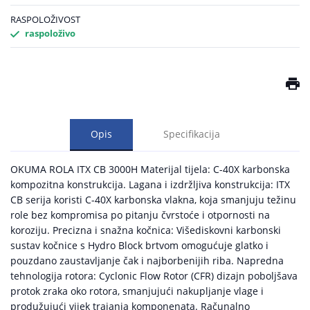
RASPOLOŽIVOST
raspoloživo
Opis
Specifikacija
OKUMA ROLA ITX CB 3000H Materijal tijela: C-40X karbonska
kompozitna konstrukcija. Lagana i izdržljiva konstrukcija: ITX
CB serija koristi C-40X karbonska vlakna, koja smanjuju težinu
role bez kompromisa po pitanju čvrstoće i otpornosti na
koroziju. Precizna i snažna kočnica: Višediskovni karbonski
sustav kočnice s Hydro Block brtvom omogućuje glatko i
pouzdano zaustavljanje čak i najborbenijih riba. Napredna
tehnologija rotora: Cyclonic Flow Rotor (CFR) dizajn poboljšava
protok zraka oko rotora, smanjujući nakupljanje vlage i
produžujući vijek trajanja komponenata. Računalno