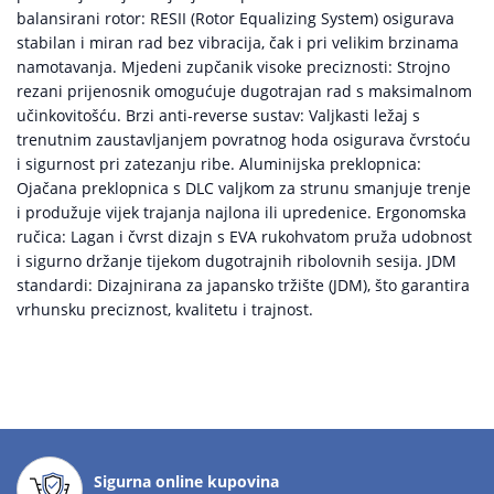
balansirani rotor: RESII (Rotor Equalizing System) osigurava
stabilan i miran rad bez vibracija, čak i pri velikim brzinama
namotavanja. Mjedeni zupčanik visoke preciznosti: Strojno
rezani prijenosnik omogućuje dugotrajan rad s maksimalnom
učinkovitošću. Brzi anti-reverse sustav: Valjkasti ležaj s
trenutnim zaustavljanjem povratnog hoda osigurava čvrstoću
i sigurnost pri zatezanju ribe. Aluminijska preklopnica:
Ojačana preklopnica s DLC valjkom za strunu smanjuje trenje
i produžuje vijek trajanja najlona ili upredenice. Ergonomska
ručica: Lagan i čvrst dizajn s EVA rukohvatom pruža udobnost
i sigurno držanje tijekom dugotrajnih ribolovnih sesija. JDM
standardi: Dizajnirana za japansko tržište (JDM), što garantira
vrhunsku preciznost, kvalitetu i trajnost.
Sigurna online kupovina