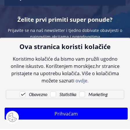
Želite prvi primiti super ponude?
Prijavite se na naš newsletter i tjedno dobivate obavijesti o
najnovijim akcijama i pogodnostima
Ova stranica koristi kolačiće
Koristimo kolačiće da bismo vam pružili ugodno
online iskustvo. Korištenjem morskijez.hr stranice
pristajete na upotrebu kolačića. Više o kolačićima
Sve navedene cijene sadrže PDV. Pokušavamo osigurati što preciznije
možete saznati
ovdje.
informacije, ali zbog tehnoloških ograničenja ne možemo garantirati potpunu
točnost slika, opisa ili dostupnosti proizvoda. Za najažurnije informacije
kontaktirajte nas putem telefona:
+385 23 231 761
ili e-maila:
info@morskijez.hr
.
Obavezno
Statistika
Marketing
© Morski jež 2022
Prihvaćam
Pogledani proizvodi