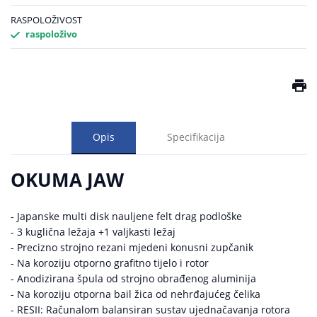
RASPOLOŽIVOST
raspoloživo
Opis
Specifikacija
OKUMA JAW
- Japanske multi disk nauljene felt drag podloške
- 3 kuglična ležaja +1 valjkasti ležaj
- Precizno strojno rezani mjedeni konusni zupčanik
- Na koroziju otporno grafitno tijelo i rotor
- Anodizirana špula od strojno obrađenog aluminija
- Na koroziju otporna bail žica od nehrđajućeg čelika
- RESII: Računalom balansiran sustav ujednačavanja rotora