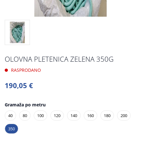
OLOVNA PLETENICA ZELENA 350G
RASPRODANO
190,05 €
Gramaža po metru
40
80
100
120
140
160
180
200
350