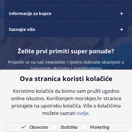
Informacije za kupce
Saznajte više
Želite prvi primiti super ponude?
Prijavite se na naš newsletter i tjedno dobivate obavijesti o
najnovijim akcijama i pogodnostima
Ova stranica koristi kolačiće
Koristimo kolačiće da bismo vam pružili ugodno
online iskustvo. Korištenjem morskijez.hr stranice
pristajete na upotrebu kolačića. Više o kolačićima
Sve navedene cijene sadrže PDV. Pokušavamo osigurati što preciznije
možete saznati
ovdje.
informacije, ali zbog tehnoloških ograničenja ne možemo garantirati potpunu
točnost slika, opisa ili dostupnosti proizvoda. Za najažurnije informacije
kontaktirajte nas putem telefona:
+385 23 231 761
ili e-maila:
info@morskijez.hr
.
Obavezno
Statistika
Marketing