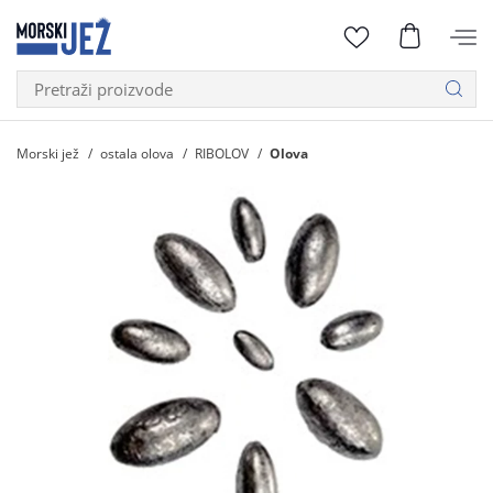
Morski jež
ostala olova
RIBOLOV
Olova