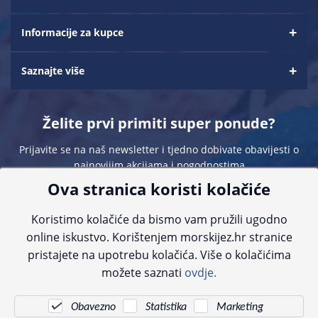
Informacije za kupce
Saznajte više
Želite prvi primiti super ponude?
Prijavite se na naš newsletter i tjedno dobivate obavijesti o
najnovijim akcijama i pogodnostima
Ova stranica koristi kolačiće
Koristimo kolačiće da bismo vam pružili ugodno
online iskustvo. Korištenjem morskijez.hr stranice
pristajete na upotrebu kolačića. Više o kolačićima
Sve navedene cijene sadrže PDV. Pokušavamo osigurati što preciznije
možete saznati
ovdje.
informacije, ali zbog tehnoloških ograničenja ne možemo garantirati potpunu
točnost slika, opisa ili dostupnosti proizvoda. Za najažurnije informacije
kontaktirajte nas putem telefona:
+385 23 231 761
ili e-maila:
info@morskijez.hr
.
Obavezno
Statistika
Marketing