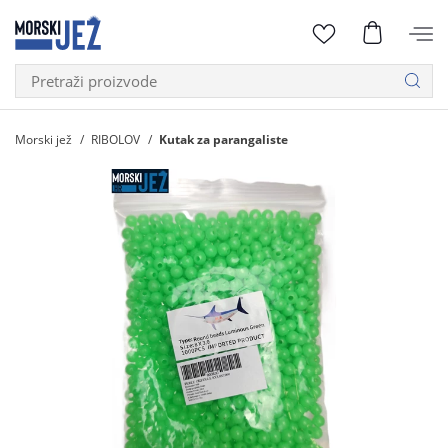
Morski jež
RIBOLOV
Kutak za parangaliste