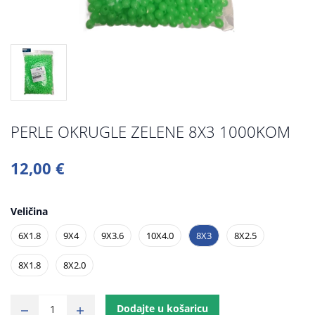
PERLE OKRUGLE ZELENE 8X3 1000KOM
12,00 €
Veličina
6X1.8
9X4
9X3.6
10X4.0
8X3
8X2.5
8X1.8
8X2.0
Dodajte u košaricu