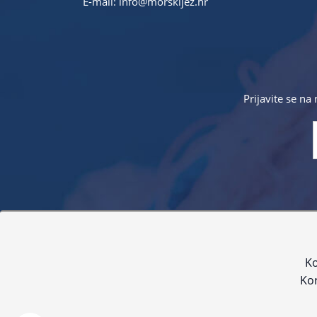
E-mail:
info@morskijez.hr
Prijavite se na
Sve navedene cijene sadrže PDV. Pokušavamo osigurati
proizvoda. Za najažur
Ko
Kor