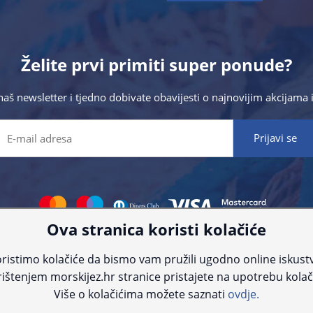
Želite prvi primiti super ponude?
 naš newsletter i tjedno dobivate obavijesti o najnovijim akcijam
Ova stranica koristi kolačiće
 što preciznije informacije, ali zbog tehnoloških ograničenja ne možemo gar
nije informacije kontaktirajte nas putem telefona:
+385 23 231 761
ili e-maila
ristimo kolačiće da bismo vam pružili ugodno online iskust
ištenjem morskijez.hr stranice pristajete na upotrebu kolač
© Morski jež 2022
Više o kolačićima možete saznati
ovdje.