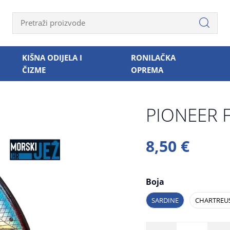
KIŠNA ODIJELA I
RONILAČKA
ČIZME
OPREMA
PIONEER 
8,50 €
Boja
SARDINE
CHARTREU