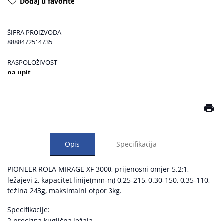
Dodaj u favorite
ŠIFRA PROIZVODA
8888472514735
RASPOLOŽIVOST
na upit
Opis
Specifikacija
PIONEER ROLA MIRAGE XF 3000, prijenosni omjer 5.2:1,
ležajevi 2, kapacitet linije(mm-m) 0,25-215, 0.30-150, 0.35-110,
težina 243g, maksimalni otpor 3kg.
Specifikacije:
2 precizna kuglična ležaja