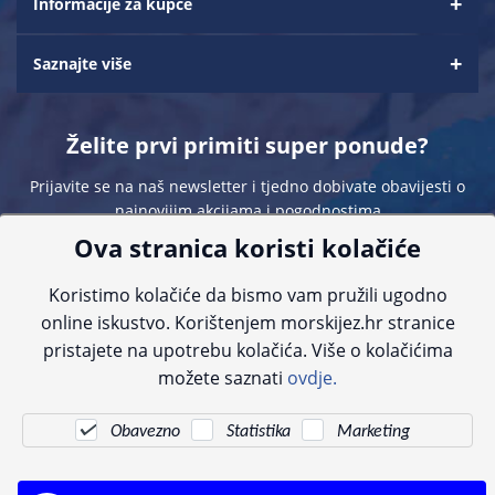
Informacije za kupce
Saznajte više
Želite prvi primiti super ponude?
Prijavite se na naš newsletter i tjedno dobivate obavijesti o
najnovijim akcijama i pogodnostima
Ova stranica koristi kolačiće
Koristimo kolačiće da bismo vam pružili ugodno
online iskustvo. Korištenjem morskijez.hr stranice
pristajete na upotrebu kolačića. Više o kolačićima
Sve navedene cijene sadrže PDV. Pokušavamo osigurati što preciznije
možete saznati
ovdje.
informacije, ali zbog tehnoloških ograničenja ne možemo garantirati potpunu
točnost slika, opisa ili dostupnosti proizvoda. Za najažurnije informacije
kontaktirajte nas putem telefona:
+385 23 231 761
ili e-maila:
info@morskijez.hr
.
Obavezno
Statistika
Marketing
© Morski jež 2022