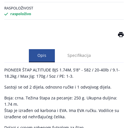
RASPOLOŽIVOST
raspoloživo
Opis
Specifikacija
PIONEER ŠTAP ALTITUDE BJS 1.74M, 5'8" - 582 / 20-40lb / 9.1-
18.2kg / Max Jig: 170g / 5oz / PE: 1-3.
Sastoji se od 2 dijela, odnosno ručke i 1 odvojivog dijela.
Boja: crna. Težina štapa za pecanje: 250 g. Ukupna duljina:
1.74 m.
Štap je izrađen od karbona i EVA. Ima EVA ručku. Vodilice su
izrađene od nehrđajućeg čelika.
Dolazi s crnom robenom futrolom za štap.