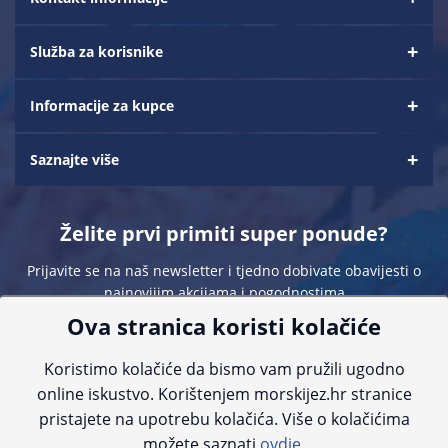
Služba za korisnike
Informacije za kupce
Saznajte više
Želite prvi primiti super ponude?
Prijavite se na naš newsletter i tjedno dobivate obavijesti o
najnovijim akcijama i pogodnostima
Ova stranica koristi kolačiće
Koristimo kolačiće da bismo vam pružili ugodno
online iskustvo. Korištenjem morskijez.hr stranice
pristajete na upotrebu kolačića. Više o kolačićima
Sve navedene cijene sadrže PDV. Pokušavamo osigurati što preciznije
možete saznati
ovdje.
informacije, ali zbog tehnoloških ograničenja ne možemo garantirati potpunu