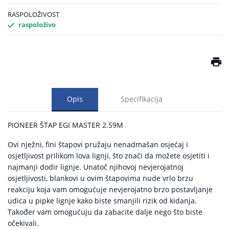
RASPOLOŽIVOST
raspoloživo
Opis
Specifikacija
PIONEER ŠTAP EGI MASTER 2.59M
Ovi nježni, fini štapovi pružaju nenadmašan osjećaj i
osjetljivost prilikom lova lignji, što znači da možete osjetiti i
najmanji dodir lignje. Unatoč njihovoj nevjerojatnoj
osjetljivosti, blankovi u ovim štapovima nude vrlo brzu
reakciju koja vam omogućuje nevjerojatno brzo postavljanje
udica u pipke lignje kako biste smanjili rizik od kidanja.
Također vam omogućuju da zabacite dalje nego što biste
očekivali.