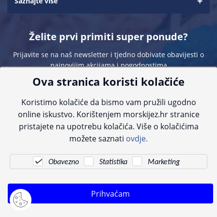
Saznajte više
Želite prvi primiti super ponude?
Prijavite se na naš newsletter i tjedno dobivate obavijesti o
najnovijim akcijama i pogodnostima
Ova stranica koristi kolačiće
Koristimo kolačiće da bismo vam pružili ugodno
online iskustvo. Korištenjem morskijez.hr stranice
pristajete na upotrebu kolačića. Više o kolačićima
Sve navedene cijene sadrže PDV. Pokušavamo osigurati što preciznije
možete saznati
ovdje.
informacije, ali zbog tehnoloških ograničenja ne možemo garantirati potpunu
točnost slika, opisa ili dostupnosti proizvoda. Za najažurnije informacije
kontaktirajte nas putem telefona:
+385 23 231 761
ili e-maila:
info@morskijez.hr
.
Obavezno
Statistika
Marketing
© Morski jež 2022
Prihvaćam
Pogledani proizvodi