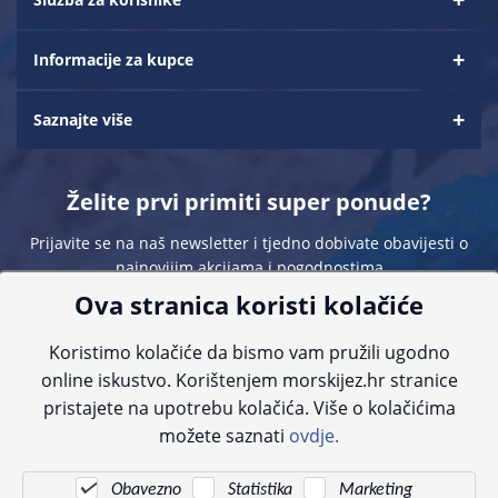
Informacije za kupce
Saznajte više
Želite prvi primiti super ponude?
Prijavite se na naš newsletter i tjedno dobivate obavijesti o
najnovijim akcijama i pogodnostima
Ova stranica koristi kolačiće
Koristimo kolačiće da bismo vam pružili ugodno
online iskustvo. Korištenjem morskijez.hr stranice
pristajete na upotrebu kolačića. Više o kolačićima
Sve navedene cijene sadrže PDV. Pokušavamo osigurati što preciznije
možete saznati
ovdje.
informacije, ali zbog tehnoloških ograničenja ne možemo garantirati potpunu
točnost slika, opisa ili dostupnosti proizvoda. Za najažurnije informacije
kontaktirajte nas putem telefona:
+385 23 231 761
ili e-maila:
info@morskijez.hr
.
Obavezno
Statistika
Marketing