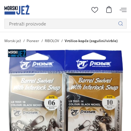
Morski jež
Pioneer
RIBOLOV
Vrtilice-kopče (zogulini/virble)