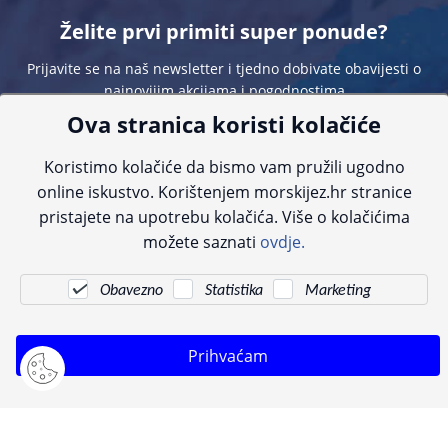
Želite prvi primiti super ponude?
Prijavite se na naš newsletter i tjedno dobivate obavijesti o
najnovijim akcijama i pogodnostima
Ova stranica koristi kolačiće
Koristimo kolačiće da bismo vam pružili ugodno
online iskustvo. Korištenjem morskijez.hr stranice
pristajete na upotrebu kolačića. Više o kolačićima
Sve navedene cijene sadrže PDV. Pokušavamo osigurati što preciznije
možete saznati
ovdje.
informacije, ali zbog tehnoloških ograničenja ne možemo garantirati potpunu
točnost slika, opisa ili dostupnosti proizvoda. Za najažurnije informacije
kontaktirajte nas putem telefona:
+385 23 231 761
ili e-maila:
info@morskijez.hr
.
Obavezno
Statistika
Marketing
© Morski jež 2022
Prihvaćam
Pogledani proizvodi