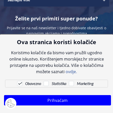
Želite prvi primiti super ponude?
Prijavite se na naš newsletter i tjedno dobivate obavijesti o
najnovijim akcijama i pogodnostima
Ova stranica koristi kolačiće
Koristimo kolačiće da bismo vam pružili ugodno
online iskustvo. Korištenjem morskijez.hr stranice
pristajete na upotrebu kolačića. Više o kolačićima
Sve navedene cijene sadrže PDV. Pokušavamo osigurati što preciznije
možete saznati
ovdje.
informacije, ali zbog tehnoloških ograničenja ne možemo garantirati potpunu
točnost slika, opisa ili dostupnosti proizvoda. Za najažurnije informacije
kontaktirajte nas putem telefona:
+385 23 231 761
ili e-maila:
info@morskijez.hr
.
Obavezno
Statistika
Marketing
© Morski jež 2022
Prihvaćam
Pogledani proizvodi