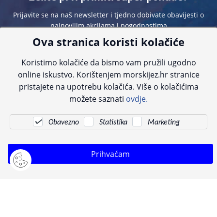
Prijavite se na naš newsletter i tjedno dobivate obavijesti o
najnovijim akcijama i pogodnostima
Ova stranica koristi kolačiće
Koristimo kolačiće da bismo vam pružili ugodno
online iskustvo. Korištenjem morskijez.hr stranice
pristajete na upotrebu kolačića. Više o kolačićima
Sve navedene cijene sadrže PDV. Pokušavamo osigurati što preciznije
možete saznati
ovdje.
informacije, ali zbog tehnoloških ograničenja ne možemo garantirati potpunu
točnost slika, opisa ili dostupnosti proizvoda. Za najažurnije informacije
kontaktirajte nas putem telefona:
+385 23 231 761
ili e-maila:
info@morskijez.hr
.
Obavezno
Statistika
Marketing
© Morski jež 2022
Prihvaćam
Pogledani proizvodi