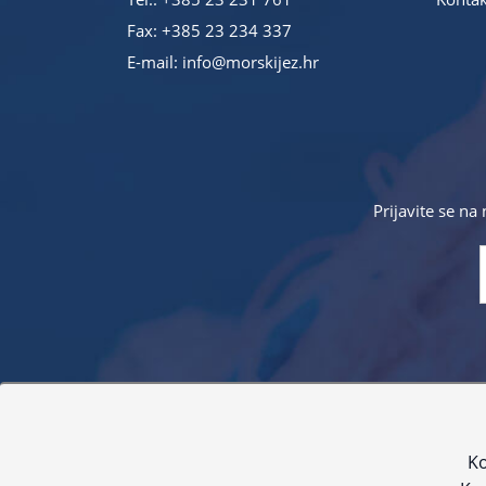
Fax: +385 23 234 337
E-mail:
info@morskijez.hr
Prijavite se na
Sve navedene cijene sadrže PDV. Pokušavamo osigurati
proizvoda. Za najažur
Ko