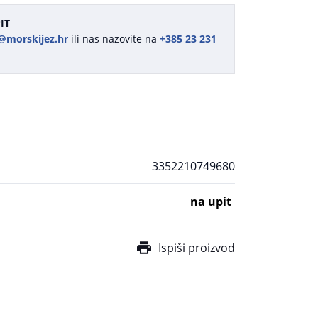
IT
@morskijez.hr
ili nas nazovite na
+385 23 231
3352210749680
na upit
Ispiši proizvod