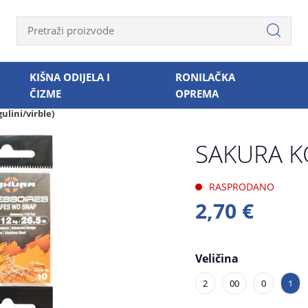
KIŠNA ODIJELA I
RONILAČKA
ČIZME
OPREMA
gulini/virble)
SAKURA K
RASPRODANO
2,70 €
Veličina
2
00
0
1