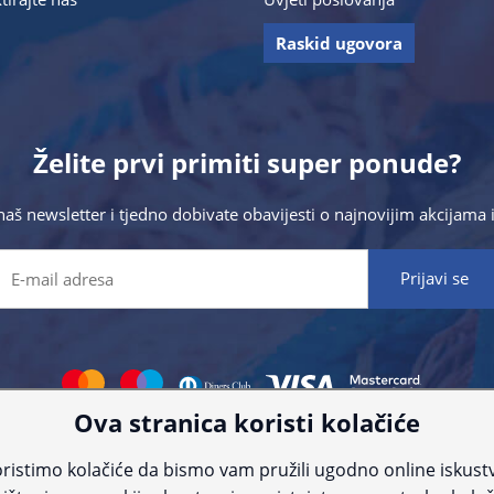
Raskid ugovora
Želite prvi primiti super ponude?
 naš newsletter i tjedno dobivate obavijesti o najnovijim akcijam
Ova stranica koristi kolačiće
 što preciznije informacije, ali zbog tehnoloških ograničenja ne možemo gar
nije informacije kontaktirajte nas putem telefona:
+385 23 231 761
ili e-maila
ristimo kolačiće da bismo vam pružili ugodno online iskust