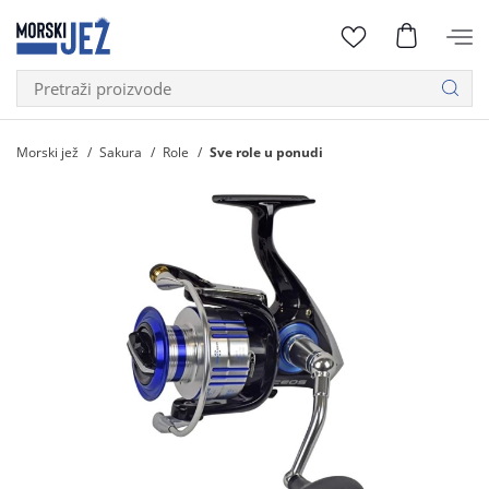
Morski jež
Sakura
Role
Sve role u ponudi