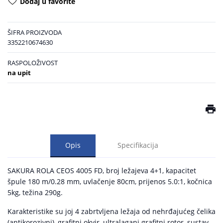
Dodaj u favorite
ŠIFRA PROIZVODA
3352210674630
RASPOLOŽIVOST
na upit
Opis
Specifikacija
SAKURA ROLA CEOS 4005 FD, broj ležajeva 4+1, kapacitet
špule 180 m/0.28 mm, uvlačenje 80cm, prijenos 5.0:1, kočnica
5kg, težina 290g.
Karakteristike su joj 4 zabrtvljena ležaja od nehrđajućeg čelika
(antikorozivni), grafitni okvir, ultralagani grafitni rotor, sustav