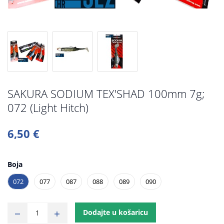
SAKURA SODIUM TEX'SHAD 100mm 7g;
072 (Light Hitch)
6,50 €
Boja
072
077
087
088
089
090
Dodajte u košaricu