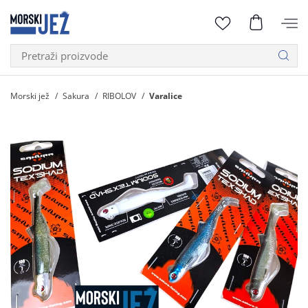
Morski jež
Sakura
RIBOLOV
Varalice