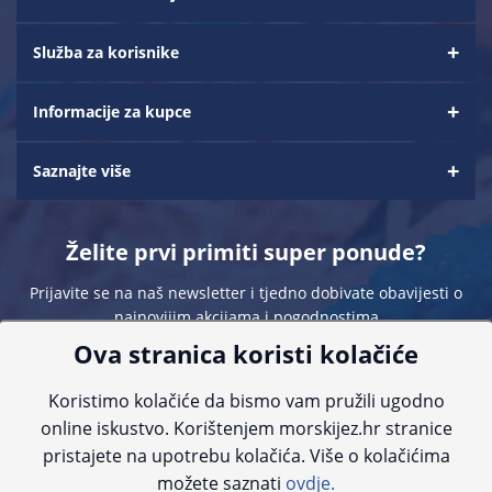
Služba za korisnike
Informacije za kupce
Saznajte više
Želite prvi primiti super ponude?
Prijavite se na naš newsletter i tjedno dobivate obavijesti o
najnovijim akcijama i pogodnostima
Ova stranica koristi kolačiće
Koristimo kolačiće da bismo vam pružili ugodno
online iskustvo. Korištenjem morskijez.hr stranice
pristajete na upotrebu kolačića. Više o kolačićima
Sve navedene cijene sadrže PDV. Pokušavamo osigurati što preciznije
možete saznati
ovdje.
informacije, ali zbog tehnoloških ograničenja ne možemo garantirati potpunu