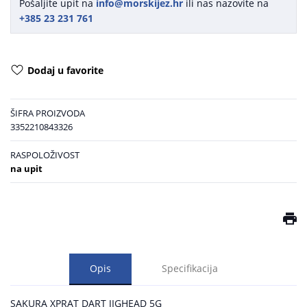
Pošaljite upit na
info@morskijez.hr
ili nas nazovite na
+385 23 231 761
Dodaj u favorite
ŠIFRA PROIZVODA
3352210843326
RASPOLOŽIVOST
na upit
Opis
Specifikacija
SAKURA XPRAT DART JIGHEAD 5G