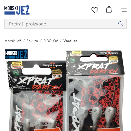
Morski jež
Sakura
RIBOLOV
Varalice