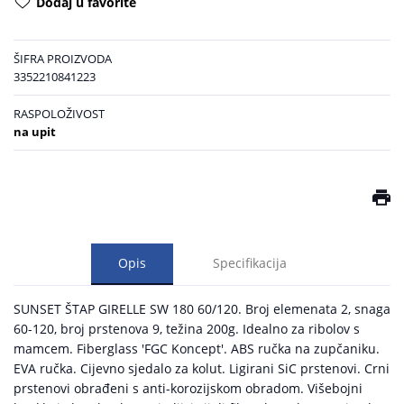
Dodaj u favorite
ŠIFRA PROIZVODA
3352210841223
RASPOLOŽIVOST
na upit
Opis
Specifikacija
SUNSET ŠTAP GIRELLE SW 180 60/120. Broj elemenata 2, snaga
60-120, broj prstenova 9, težina 200g. Idealno za ribolov s
mamcem. Fiberglass 'FGC Koncept'. ABS ručka na zupčaniku.
EVA ručka. Cijevno sjedalo za kolut. Ligirani SiC prstenovi. Crni
prstenovi obrađeni s anti-korozijskom obradom. Višebojni