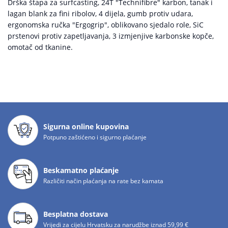
Drška štapa za surfcasting, 24T "Technifibre" karbon, tanak i
lagan blank za fini ribolov, 4 dijela, gumb protiv udara,
ergonomska ručka "Ergogrip", oblikovano sjedalo role, SiC
prstenovi protiv zapetljavanja, 3 izmjenjive karbonske kopče,
omotač od tkanine.
Sigurna online kupovina
Potpuno zaštićeno i sigurno plaćanje
Beskamatno plaćanje
Različiti način plaćanja na rate bez kamata
Besplatna dostava
Vrijedi za cijelu Hrvatsku za narudžbe iznad 59,99 €