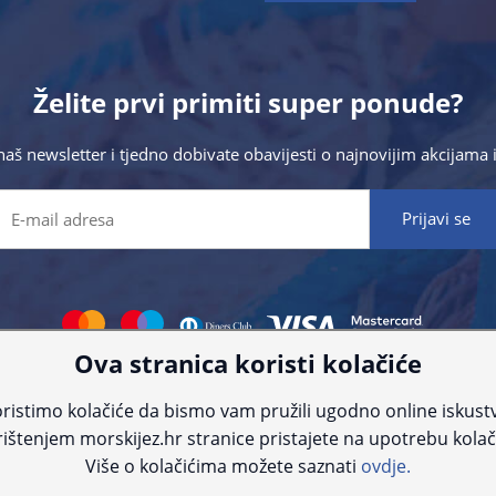
Želite prvi primiti super ponude?
 naš newsletter i tjedno dobivate obavijesti o najnovijim akcijam
Ova stranica koristi kolačiće
 što preciznije informacije, ali zbog tehnoloških ograničenja ne možemo gar
nije informacije kontaktirajte nas putem telefona:
+385 23 231 761
ili e-maila
ristimo kolačiće da bismo vam pružili ugodno online iskust
ištenjem morskijez.hr stranice pristajete na upotrebu kolač
© Morski jež 2022
Više o kolačićima možete saznati
ovdje.