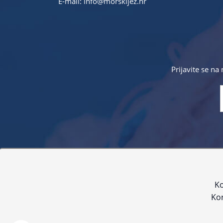
E-mail:
info@morskijez.hr
Prijavite se na
Sve navedene cijene sadrže PDV. Pokušavamo osigurati
proizvoda. Za najažur
Ko
Kor