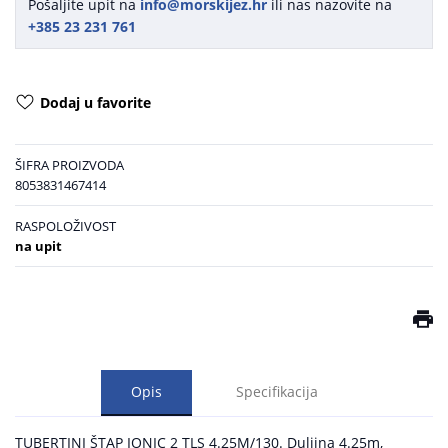
Pošaljite upit na
info@morskijez.hr
ili nas nazovite na
+385 23 231 761
Dodaj u favorite
ŠIFRA PROIZVODA
8053831467414
RASPOLOŽIVOST
na upit
Opis
Specifikacija
TUBERTINI ŠTAP IONIC 2 TLS 4.25M/130. Duljina 4.25m,