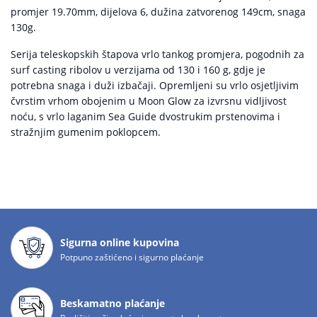
promjer 19.70mm, dijelova 6, dužina zatvorenog 149cm, snaga
130g.
Serija teleskopskih štapova vrlo tankog promjera, pogodnih za
surf casting ribolov u verzijama od 130 i 160 g, gdje je
potrebna snaga i duži izbačaji. Opremljeni su vrlo osjetljivim
čvrstim vrhom obojenim u Moon Glow za izvrsnu vidljivost
noću, s vrlo laganim Sea Guide dvostrukim prstenovima i
stražnjim gumenim poklopcem.
Sigurna online kupovina
Potpuno zaštićeno i sigurno plaćanje
Beskamatno plaćanje