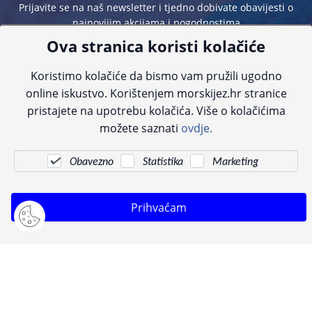
Prijavite se na naš newsletter i tjedno dobivate obavijesti o
najnovijim akcijama i pogodnostima
Ova stranica koristi kolačiće
Koristimo kolačiće da bismo vam pružili ugodno
online iskustvo. Korištenjem morskijez.hr stranice
pristajete na upotrebu kolačića. Više o kolačićima
Sve navedene cijene sadrže PDV. Pokušavamo osigurati što preciznije
možete saznati
ovdje.
informacije, ali zbog tehnoloških ograničenja ne možemo garantirati potpunu
točnost slika, opisa ili dostupnosti proizvoda. Za najažurnije informacije
kontaktirajte nas putem telefona:
+385 23 231 761
ili e-maila:
info@morskijez.hr
.
Obavezno
Statistika
Marketing
© Morski jež 2022
Prihvaćam
Pogledani proizvodi