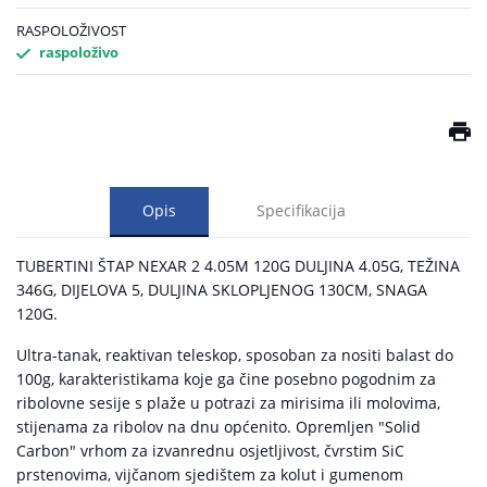
RASPOLOŽIVOST
raspoloživo
Opis
Specifikacija
TUBERTINI ŠTAP NEXAR 2 4.05M 120G DULJINA 4.05G, TEŽINA
346G, DIJELOVA 5, DULJINA SKLOPLJENOG 130CM, SNAGA
120G.
Ultra-tanak, reaktivan teleskop, sposoban za nositi balast do
100g, karakteristikama koje ga čine posebno pogodnim za
ribolovne sesije s plaže u potrazi za mirisima ili molovima,
stijenama za ribolov na dnu općenito. Opremljen "Solid
Carbon" vrhom za izvanrednu osjetljivost, čvrstim SiC
prstenovima, vijčanom sjedištem za kolut i gumenom