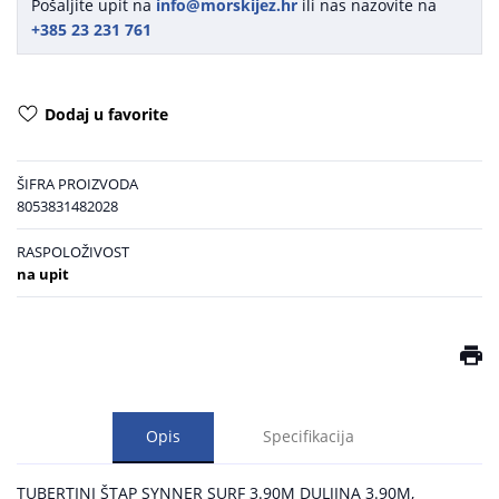
Pošaljite upit na
info@morskijez.hr
ili nas nazovite na
+385 23 231 761
Dodaj u favorite
ŠIFRA PROIZVODA
8053831482028
RASPOLOŽIVOST
na upit
Opis
Specifikacija
TUBERTINI ŠTAP SYNNER SURF 3.90M DULJINA 3.90M,