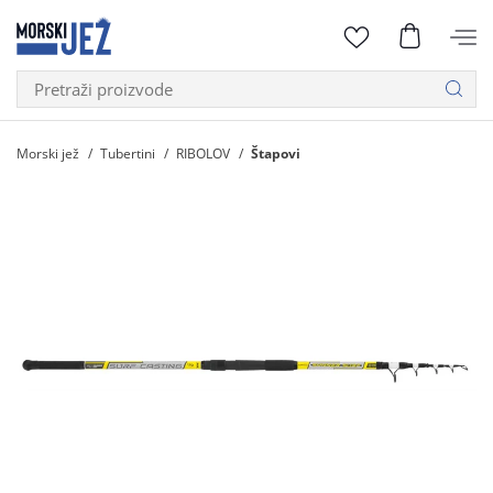
Morski jež
Tubertini
RIBOLOV
Štapovi