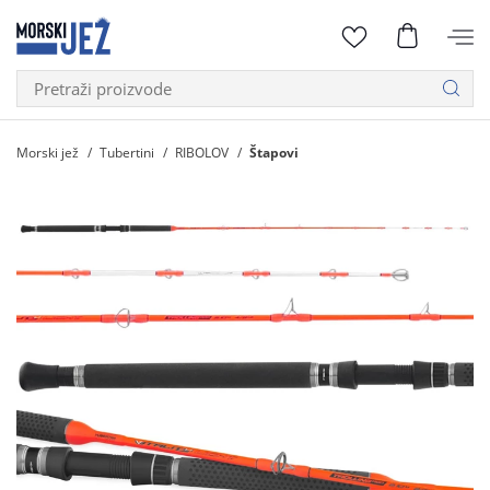
Morski jež
Tubertini
RIBOLOV
Štapovi