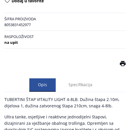
Dodaj u favorite
ŠIFRA PROIZVODA
8053831452977
RASPOLOŽIVOST
na upit
Opis
Specifikacija
TUBERTINI ŠTAP VITALITY LIGHT 4-8LB. Dužina štapa 2.10m,
dijelova 1, dužina zatvorenog štapa 210cm, snaga 4-8lb.
Ultra tanke, osjetljive i reaktivne jednodijelni štapovi,
dizajnirani za vježbanje obalnog trollinga. Opremljen sa
dvostrukim SiC prstenovima izvrsne kvalitete i s okvirom od